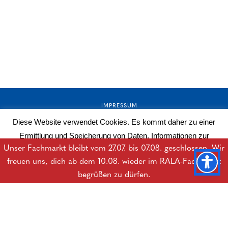
IMPRESSUM
Diese Website verwendet Cookies. Es kommt daher zu einer
AGB
Ermittlung und Speicherung von Daten. Informationen zur
DATENSCHUTZERKLÄRUNG
Unser Fachmarkt bleibt vom 27.07. bis 07.08. geschlossen. Wir
Datenverarbeitung erhalten Sie in der Datenschutzerklärung.
freuen uns, dich ab dem 10.08. wieder im RALA-Fachmarkt
BARRIEREFREIHEITSERKLÄRUNG
Mehr lesen
OK
begrüßen zu dürfen.
DOWNLOADS
B2B-LOGIN
© Copyright Rala Hygiene GesmbH