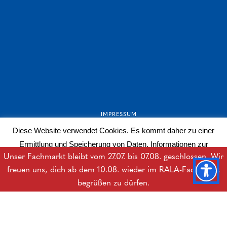
IMPRESSUM
Diese Website verwendet Cookies. Es kommt daher zu einer
AGB
Ermittlung und Speicherung von Daten. Informationen zur
DATENSCHUTZERKLÄRUNG
Unser Fachmarkt bleibt vom 27.07. bis 07.08. geschlossen. Wir
Datenverarbeitung erhalten Sie in der Datenschutzerklärung.
freuen uns, dich ab dem 10.08. wieder im RALA-Fachmarkt
BARRIEREFREIHEITSERKLÄRUNG
Mehr lesen
OK
begrüßen zu dürfen.
DOWNLOADS
B2B-LOGIN