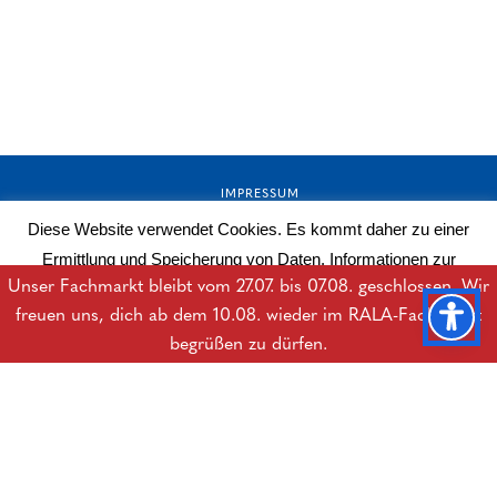
IMPRESSUM
Diese Website verwendet Cookies. Es kommt daher zu einer
AGB
Ermittlung und Speicherung von Daten. Informationen zur
DATENSCHUTZERKLÄRUNG
Unser Fachmarkt bleibt vom 27.07. bis 07.08. geschlossen. Wir
Datenverarbeitung erhalten Sie in der Datenschutzerklärung.
freuen uns, dich ab dem 10.08. wieder im RALA-Fachmarkt
BARRIEREFREIHEITSERKLÄRUNG
Mehr lesen
OK
begrüßen zu dürfen.
DOWNLOADS
B2B-LOGIN
© Copyright Rala Hygiene GesmbH