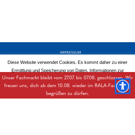
IMPRESSUM
Diese Website verwendet Cookies. Es kommt daher zu einer
AGB
Ermittlung und Speicherung von Daten. Informationen zur
DATENSCHUTZERKLÄRUNG
Unser Fachmarkt bleibt vom 27.07. bis 07.08. geschlossen. Wir
Datenverarbeitung erhalten Sie in der Datenschutzerklärung.
freuen uns, dich ab dem 10.08. wieder im RALA-Fachmarkt
BARRIEREFREIHEITSERKLÄRUNG
Mehr lesen
OK
begrüßen zu dürfen.
DOWNLOADS
B2B-LOGIN
© Copyright Rala Hygiene GesmbH