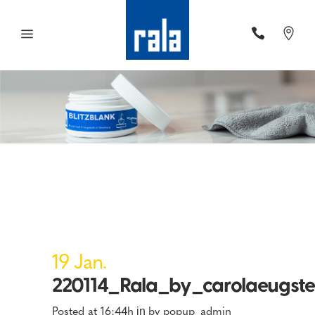
19 Jan.
220114_Rala_by_carolaeugst
Posted at 16:44h
by
popup_admin
in