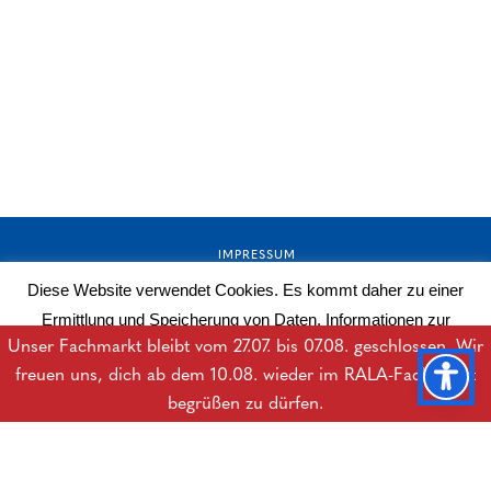
IMPRESSUM
Diese Website verwendet Cookies. Es kommt daher zu einer
AGB
Ermittlung und Speicherung von Daten. Informationen zur
DATENSCHUTZERKLÄRUNG
Unser Fachmarkt bleibt vom 27.07. bis 07.08. geschlossen. Wir
Datenverarbeitung erhalten Sie in der Datenschutzerklärung.
freuen uns, dich ab dem 10.08. wieder im RALA-Fachmarkt
BARRIEREFREIHEITSERKLÄRUNG
Mehr lesen
OK
begrüßen zu dürfen.
DOWNLOADS
B2B-LOGIN