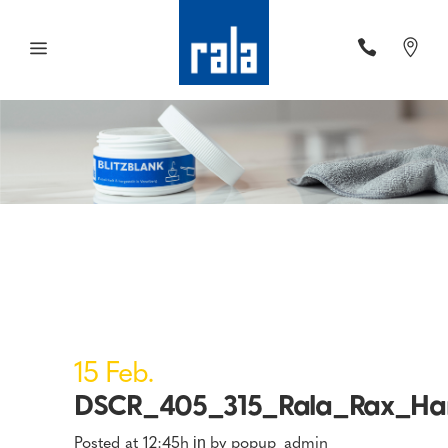
15 Feb.
DSCR_405_315_Rala_Rax_Ha
Posted at 12:45h
by
popup_admin
in