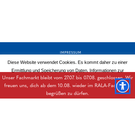
IMPRESSUM
Diese Website verwendet Cookies. Es kommt daher zu einer
AGB
Ermittlung und Speicherung von Daten. Informationen zur
DATENSCHUTZERKLÄRUNG
Unser Fachmarkt bleibt vom 27.07. bis 07.08. geschlossen. Wir
Datenverarbeitung erhalten Sie in der Datenschutzerklärung.
freuen uns, dich ab dem 10.08. wieder im RALA-Fachmarkt
BARRIEREFREIHEITSERKLÄRUNG
Mehr lesen
OK
begrüßen zu dürfen.
DOWNLOADS
B2B-LOGIN
© Copyright Rala Hygiene GesmbH