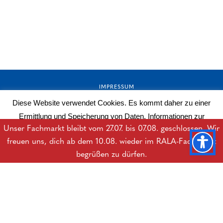
IMPRESSUM
Diese Website verwendet Cookies. Es kommt daher zu einer
AGB
Ermittlung und Speicherung von Daten. Informationen zur
DATENSCHUTZERKLÄRUNG
Unser Fachmarkt bleibt vom 27.07. bis 07.08. geschlossen. Wir
Datenverarbeitung erhalten Sie in der Datenschutzerklärung.
freuen uns, dich ab dem 10.08. wieder im RALA-Fachmarkt
BARRIEREFREIHEITSERKLÄRUNG
Mehr lesen
OK
begrüßen zu dürfen.
DOWNLOADS
B2B-LOGIN
© Copyright Rala Hygiene GesmbH